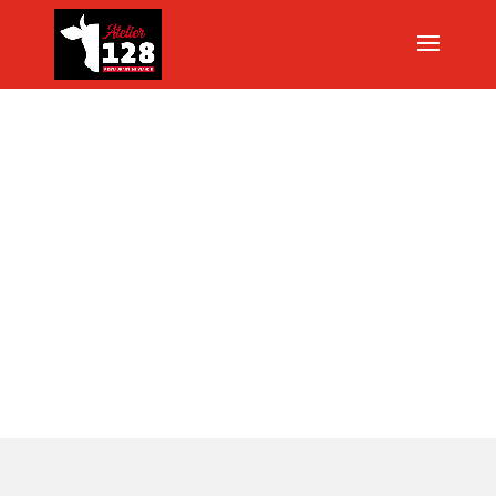
LES TARTARES