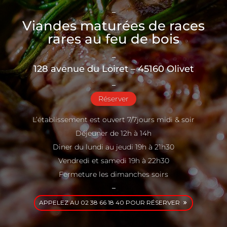
–
Viandes maturées de races
rares au feu de bois
–
128 avenue du Loiret – 45160 Olivet
–
Réserver
L’établissement est ouvert 7/7jours midi & soir
Déjeuner de 12h à 14h
Diner du lundi au jeudi 19h à 21h30
Vendredi et samedi 19h à 22h30
Fermeture les dimanches soirs
–
APPELEZ AU 02 38 66 18 40 POUR RÉSERVER